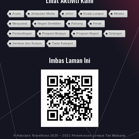
Lihat Aktiviti Kami
Acara
Jemputan Media
Johor
Kuala Lumpur
Melaka
Mesyuarat
Negeri Sembilan
Pahang
Perak
Pertandingan
Program Berjaya
Program Negeri
Selangor
Seminar dan Kursus
Tiada Kategori
Imbas Laman Ini
© Hakcipta Terpelihara 2020 – 2021 Persekutuan Lompat Tali Malaysia