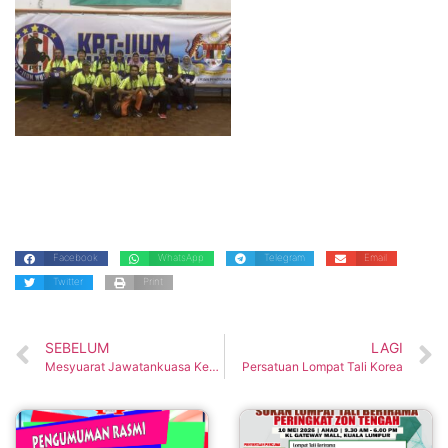
Facebook
WhatsApp
Telegram
Email
Twitter
Print
SEBELUM
LAGI
Mesyuarat Jawatankuasa Ke-3 MYJuRF
Persatuan Lompat Tali Korea