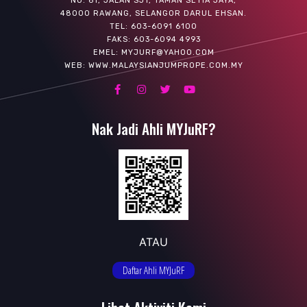
NO. 61, JALAN SJ1, TAMAN SETIA JAYA,
48000 RAWANG, SELANGOR DARUL EHSAN.
TEL: 603-6091 6100
FAKS: 603-6094 4993
EMEL: MYJURF@YAHOO.COM
WEB: WWW.MALAYSIANJUMPROPE.COM.MY
Nak Jadi Ahli MYJuRF?
ATAU
Daftar Ahli MYJuRF