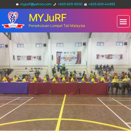
myjurf@yahoo.com
+603-609 16100
+603-609 44993
MYJuRF
Persekutuan Lompat Tali Malaysia